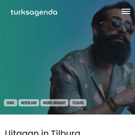
HOME
NEDERLAND
NOORD-BRABANT
TILBURG
Uitgaan in Tilburg