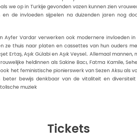
als we op in Turkije gevonden vazen kunnen zien vrouwe
n, en de invloeden sijpelen na duizenden jaren nog do
n Ayfer Vardar verwerken ook modernere invloeden in
den ze thuis naar platen en cassettes van hun ouders met
eşet Ertaş, Aşık Gülabi en Aşık Veysel.. Allemaal mannen,
rouwelijke heldinnen als Sakine Bacı, Fatma Kamile, Sehe
e ook het feministische pionierswerk van Sezen Aksu als
n beter bewijs denkbaar van de vitaliteit en diversite
tolische muziek
Tickets