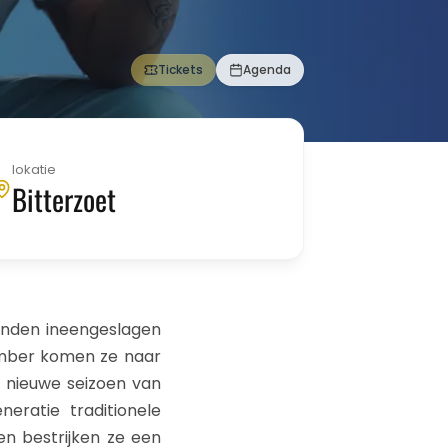
Tickets
Agenda
lokatie
Bitterzoet
anden ineengeslagen
vember komen ze naar
t nieuwe seizoen van
neratie traditionele
en bestrijken ze een