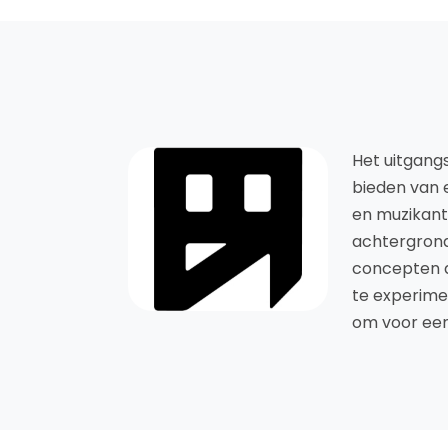
Het uitgangs
bieden van e
en muzikant
achtergron
concepten d
te experime
om voor een