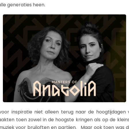
lle generaties heen.
oor inspiratie niet alleen terug naar de hoogtijdage
akten toen zowel in de hoogste kringen als op de klein
uziek voor bruiloften en partijen. Maar ook toen was dit