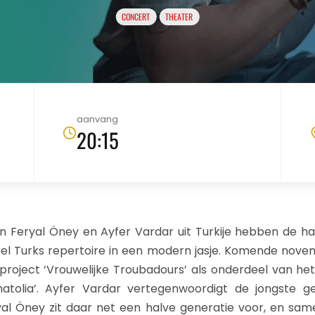
CONCERT
THEATER
aanvang
20:15
 Feryal Öney en Ayfer Vardar uit Turkije hebben de h
eel Turks repertoire in een modern jasje. Komende no
roject ‘Vrouwelijke Troubadours’ als onderdeel van he
natolia’. Ayfer Vardar vertegenwoordigt de jongste ge
yal Öney zit daar net een halve generatie voor, en sam