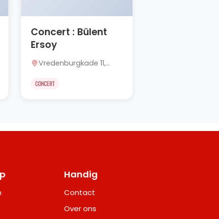
Concert : Bülent
Ersoy
Vredenburgkade 11,
Utrecht
CONCERT
op
Handig
m
Contact
Over ons