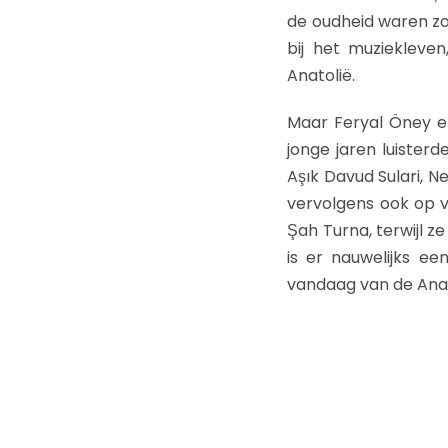
de oudheid waren zo
bij het muziekleve
Anatolië.
Maar Feryal Öney e
jonge jaren luister
Aşık Davud Sulari, N
vervolgens ook op v
Şah Turna, terwijl z
is er nauwelijks ee
vandaag van de Ana