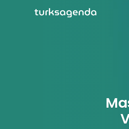
Mas
V