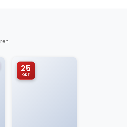
eren
25
OKT