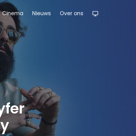
Cinema
Nieuws
Over ons
yfer
ey