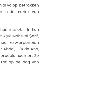
n al volop betrokken
or in de muziek van
 hun muziek. In hun
 Aşık Mahsuni Şerif,
 maar ze wierpen zich
r Abdal, Güzide Ana,
 voorbeeld noemen. Zo
it tot op de dag van