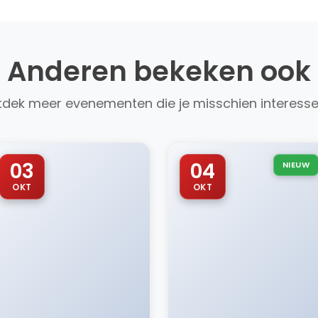
Anderen bekeken ook
dek meer evenementen die je misschien interess
03
04
NIEUW
OKT
OKT