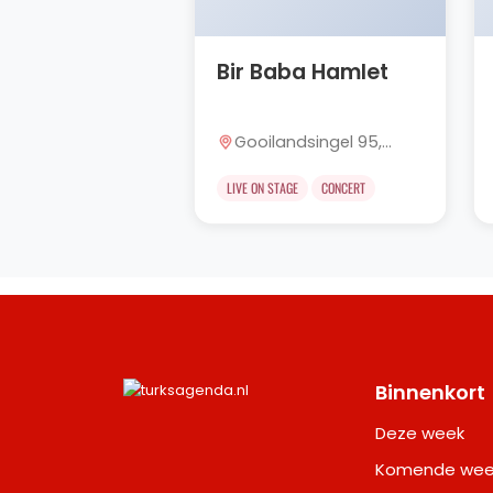
Bir Baba Hamlet
Gooilandsingel 95,
Rotterdam
LIVE ON STAGE
CONCERT
Binnenkort
Deze week
Komende wee