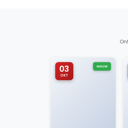
Ont
03
NIEUW
OKT