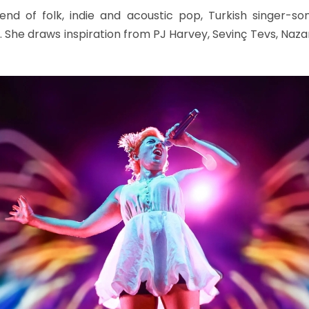
lend of folk, indie and acoustic pop, Turkish singer-so
l. She draws inspiration from PJ Harvey, Sevinç Tevs, Naz