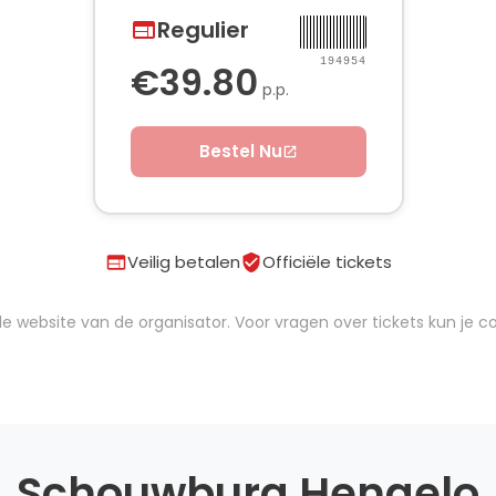
Regulier
194954
€39.80
p.p.
Bestel Nu
Veilig betalen
Officiële tickets
iciële website van de organisator. Voor vragen over tickets kun j
Schouwburg Hengelo