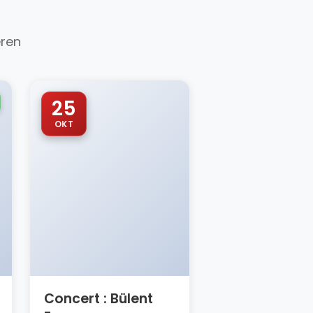
eren
25
OKT
Concert : Bülent