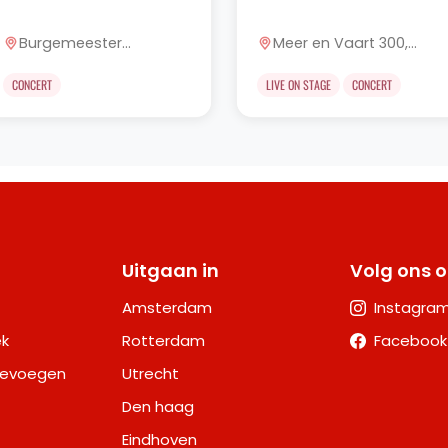
Burgemeester
Meer en Vaart 300,
Drijbersingel 7, Zwolle
Amsterdam
CONCERT
LIVE ON STAGE
CONCERT
Uitgaan in
Volg ons 
Amsterdam
Instagra
k
Rotterdam
Facebook
oevoegen
Utrecht
Den haag
Eindhoven