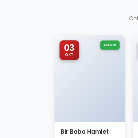
Ont
03
NIEUW
OKT
Bir Baba Hamlet