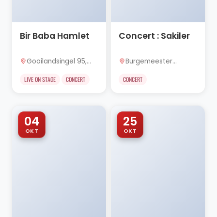
Bir Baba Hamlet
Concert : Sakiler
Gooilandsingel 95,
Burgemeester
Rotterdam
Drijbersingel 7, Zwolle
LIVE ON STAGE
CONCERT
CONCERT
04
25
OKT
OKT