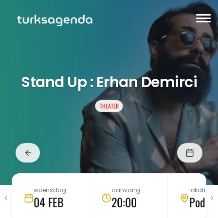
Stand Up : Erhan Demirci
THEATER
woensdag
aanvang
lokatie
04 FEB
20:00
Podiu